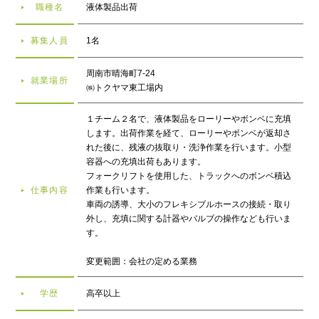
職種名
液体製品出荷
募集人員
1名
周南市晴海町7-24
就業場所
㈱トクヤマ東工場内
１チーム２名で、液体製品をローリーやボンベに充填
します。出荷作業を経て、ローリーやボンベが返却さ
れた後に、残液の抜取り・洗浄作業を行います。小型
容器への充填出荷もあります。
フォークリフトを使用した、トラックへのボンベ積込
仕事内容
作業も行います。
車両の誘導、大小のフレキシブルホースの接続・取り
外し、充填に関する計器やバルブの操作なども行いま
す。
変更範囲：会社の定める業務
学歴
高卒以上