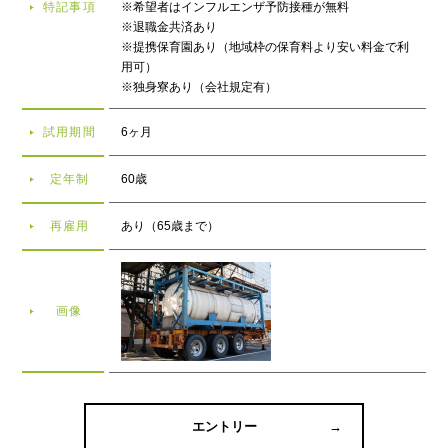
特記事項
※希望者はインフルエンザ予防接種が無料
※退職金共済あり
※提携保育園あり（地域枠の保育料より安い料金で利
用可）
※独身寮あり（会社規定有）
試用期間
6ヶ月
定年制
60歳
再雇用
あり（65歳まで）
画像
エントリー