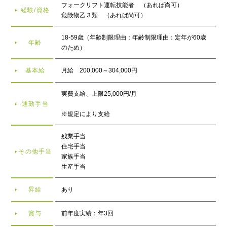
フォークリフト運転技能者 （あれば尚可）
経験/資格
危険物乙３類 （あれば尚可）
18-59歳（年齢制限理由：年齢制限理由：定年が60歳
年齢
のため）
基本給
月給 200,000～304,000円
実費支給、上限25,000円/月
通勤手当
※規定により支給
残業手当
住宅手当
その他手当
家族手当
生産手当
昇給
あり
賞与
前年度実績：年3回