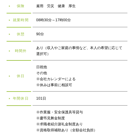
保険
雇用 労災 健康 厚生
就業時間
08時30分～17時00分
休憩
90分
あり（収入やご家庭の事情など、本人の希望に応じて
時間外
選択可）
日祝他
その他
休日
※会社カレンダーによる
※休みは事前に相談可
年間休日
101日
※作業服・安全保護具等貸与
※慶弔見舞金制度
※求職者紹介謝礼金制度あり
※資格取得補助あり（全額会社負担）