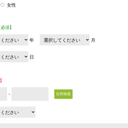
女性
【必須】
年
月
日
】
-
住所検索